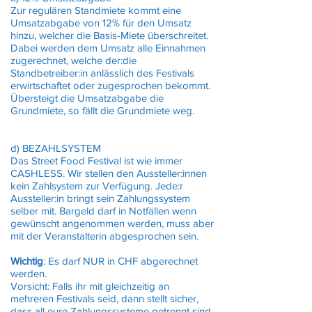
Zur regulären Standmiete kommt eine
Umsatzabgabe von 12% für den Umsatz
hinzu, welcher die Basis-Miete überschreitet.
Dabei werden dem Umsatz alle Einnahmen
zugerechnet, welche der:die
Standbetreiber:in anlässlich des Festivals
erwirtschaftet oder zugesprochen bekommt.
Übersteigt die Umsatzabgabe die
Grundmiete, so fällt die Grundmiete weg.
d) BEZAHLSYSTEM
Das Street Food Festival ist wie immer
CASHLESS. Wir stellen den Aussteller:innen
kein Zahlsystem zur Verfügung. Jede:r
Aussteller:in bringt sein Zahlungssystem
selber mit. Bargeld darf in Notfällen wenn
gewünscht angenommen werden, muss aber
mit der Veranstalterin abgesprochen sein.
Wichtig
: Es darf NUR in CHF abgerechnet
werden.
Vorsicht: Falls ihr mit gleichzeitig an
mehreren Festivals seid, dann stellt sicher,
dass all eure Zahlungssysteme getrennt sind.