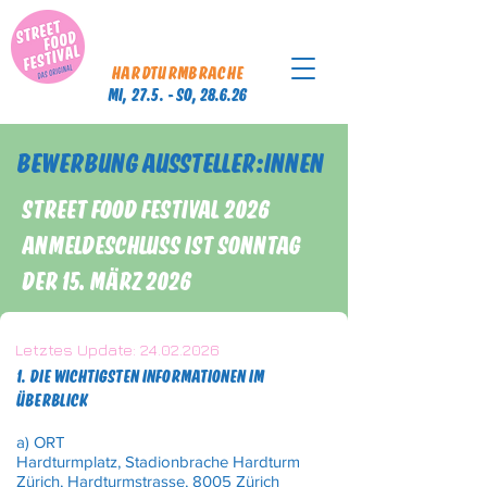
CAPS TITLE
OPEN
HARDTURMBRACHE
Mi, 27.5.
- So, 28.6.26
BEWERBUNG AUSSTELLER:INNEN
Street Food Festival 2026
Anmeldeschluss ist sonntag
der 15. März 2026
Letztes Update:
24.02.2026
1. DIE WICHTIGSTEN INFORMATIONEN IM
ÜBERBLICK
a) ORT
Hardturmplatz, Stadionbrache Hardturm
Zürich, Hardturmstrasse, 8005 Zürich