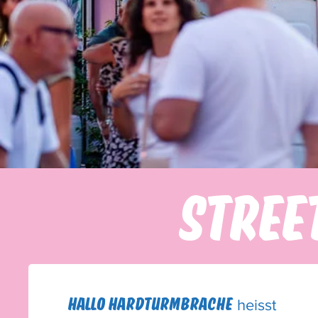
STREE
Hallo Hardturmbrache
heisst