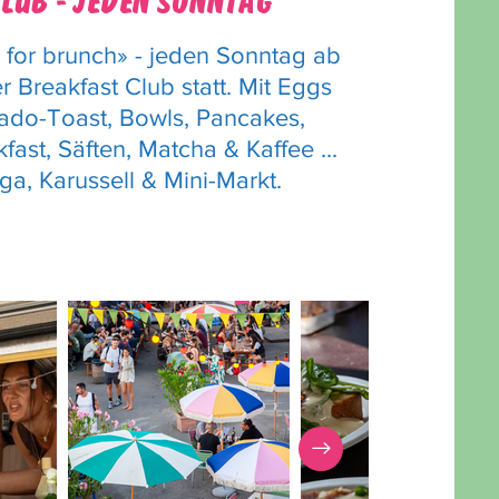
LUB - jeden Sonntag
for brunch» - jeden Sonntag ab
er Breakfast Club statt. Mit Eggs
ado-Toast, Bowls, Pancakes,
ast, Säften, Matcha & Kaffee ...
a, Karussell & Mini-Markt.