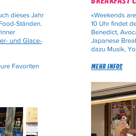
BREAKFAST C
uch dieses Jahr
«Weekends are 
Food-Ständen.
10 Uhr findet d
inner
Benedict, Avoc
er- und Glace-
Japanese Breakf
dazu Musik, Yog
eure Favoriten
MEHR INFOS