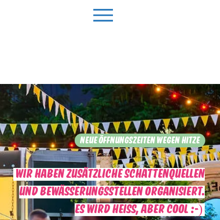
ugust
PEN
NEUE ÖFFNUNGSZEITEN WEGEN HITZE
wir haben zusätzliche Schattenquellen
und Bewässerungsstellen organisiert.
Es wird heiss, aber cool :-)