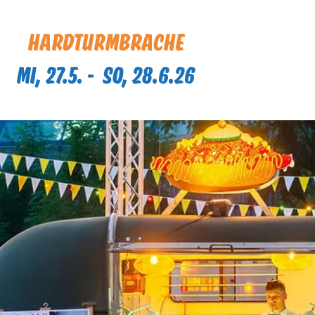
6. A
O
HARDTURMBRACHE
Mi, 27.5. -
So, 28.6.26